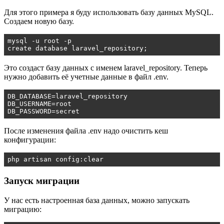
Для этого примера я буду использовать базу данных MySQL.
Создаем новую базу.
mysql -u root -p 

create database laravel_repository;
Это создаст базу данных с именем laravel_repository. Теперь
нужно добавить её учетные данные в файл
.env
.
DB_DATABASE=laravel_repository

DB_USERNAME=root

DB_PASSWORD=secret
После изменения файла .env надо очистить кеш
конфигурации:
php artisan config:clear
Запуск миграции
У нас есть настроенная база данных, можно запускать
миграцию: