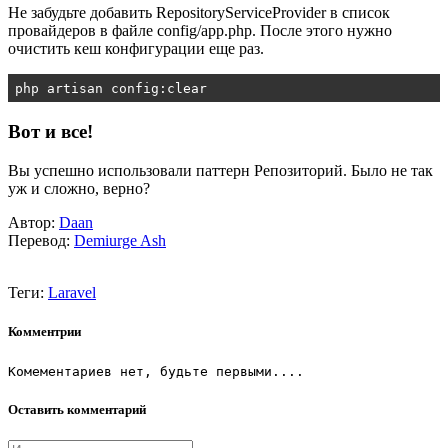
Не забудьте добавить
RepositoryServiceProvider
в список
провайдеров в файле
config/app.php.
После этого нужно
очистить кеш конфигурации еще раз.
php artisan config:clear
Вот и все!
Вы успешно использовали паттерн Репозиторий. Было не так
уж и сложно, верно?
Автор:
Daan
Перевод:
Demiurge Ash
Теги:
Laravel
Комментрии
Комементариев нет, будьте первыми....
Оставить комментарий