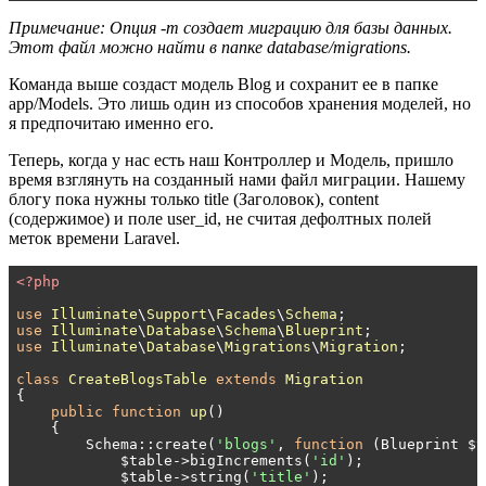
Примечание: Опция -m создает миграцию для базы данных.
Этот файл можно найти в папке
database/migrations.
Команда выше создаст модель Blog и сохранит ее в папке
app/Models. Это лишь один из способов хранения моделей, но
я предпочитаю именно его.
Теперь, когда у нас есть наш Контроллер и Модель, пришло
время взглянуть на созданный нами файл миграции. Нашему
блогу пока нужны только title (Заголовок), content
(содержимое) и поле user_id, не считая дефолтных полей
меток времени Laravel.
<?php
use
Illuminate
\
Support
\
Facades
\
Schema
use
Illuminate
\
Database
\
Schema
\
Blueprint
use
Illuminate
\
Database
\
Migrations
\
Migration
;

class
CreateBlogsTable
extends
Migration
{

public
function
up
()
{

        Schema::create(
'blogs'
, 
function
(Blueprint $t
            $table->bigIncrements(
'id'
);

            $table->string(
'title'
);
