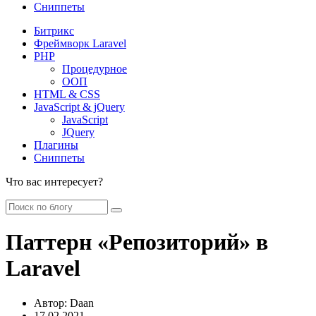
Сниппеты
Битрикс
Фреймворк Laravel
PHP
Процедурное
ООП
HTML & CSS
JavaScript & jQuery
JavaScript
JQuery
Плагины
Сниппеты
Что вас интересует?
Паттерн «Репозиторий» в
Laravel
Автор:
Daan
17.02.2021