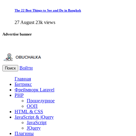
The 22 Best Things to See and Do in Bangkok
27 August
23k views
Advertise banner
Войти
Поиск
Главная
Битрикс
Фреймворк Laravel
PHP
Процедурное
ООП
HTML & CSS
JavaScript & jQuery
JavaScript
JQuery
Плагины