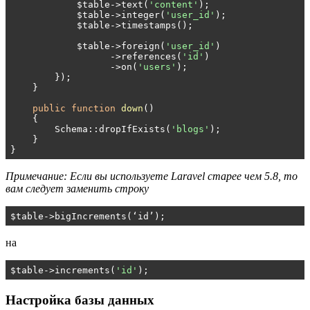
            $table->text(
'content'
);

            $table->integer(
'user_id'
);

            $table->timestamps();

            $table->foreign(
'user_id'
)

                  ->references(
'id'
)

                  ->on(
'users'
);

        });

    }

public
function
down
()
{

        Schema::dropIfExists(
'blogs'
);

    }

}
Примечание: Если вы используете Laravel старее чем 5.8, то
вам следует заменить строку
$table->bigIncrements(‘id’);
на
$table->increments(
'id'
);
Настройка базы данных