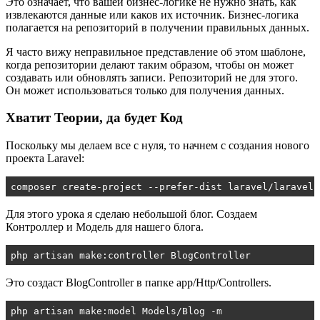
Это означает, что вашей бизнес-логике не нужно знать, как
извлекаются данные или каков их источник. Бизнес-логика
полагается на репозиторий в получении правильных данных.
Я часто вижу неправильное представление об этом шаблоне,
когда репозитории делают таким образом, чтобы он может
создавать или обновлять записи. Репозиторий не для этого.
Он может использоваться только для получения данных.
Хватит Теории, да будет Код
Поскольку мы делаем все с нуля, то начнем с создания нового
проекта Laravel:
composer create-project --prefer-dist laravel/laravel 
Для этого урока я сделаю небольшой блог. Создаем
Контроллер и Модель для нашего блога.
php artisan make:controller BlogController
Это создаст
BlogController
в папке
app/Http/Controllers.
php artisan make:model Models/Blog -m