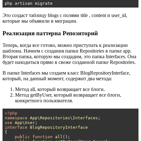
php artisan migrate
Это создаст таблицу blogs с полями title , content и user_id,
которые мы объявили в миграции.
Реализация паттерна Репозиторий
Теперь, когда все готово, можно приступать к реализации
шаблона. Начнем с создания папки Repositories в папке app.
Вторая папка, которую мы создадим, это папка Interfaces. Она
будет находиться прямо в свеже созданной папке Repositories.
В папке Interfaces мы создаем класс BlogRepositoryInterface,
который, на данный момент, содержит два метода:
Метод all, который возвращает все блоги.
Метод getByUser, который возвращает все блоги,
конкретного пользователя.
<?php
namespace
App
\
Repositories
\
Interfaces
use
App
\
User
interface
BlogRepositoryInterface
{

public
function
all
()
;
