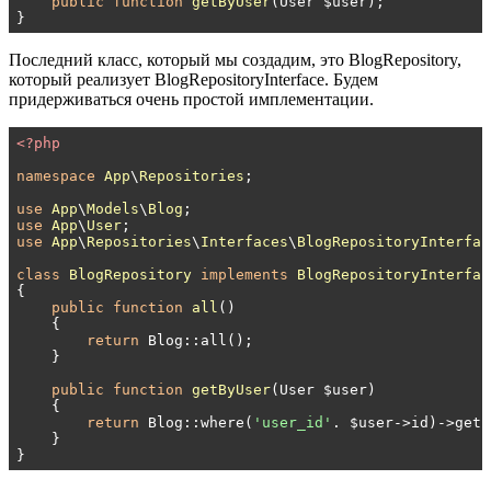
public
function
getByUser
(User $user)
;

}
Последний класс, который мы создадим, это BlogRepository,
который реализует BlogRepositoryInterface. Будем
придерживаться очень простой имплементации.
<?php
namespace
App
\
Repositories
;

use
App
\
Models
\
Blog
use
App
\
User
use
App
\
Repositories
\
Interfaces
\
BlogRepositoryInterfac
class
BlogRepository
implements
BlogRepositoryInterfac
{

public
function
all
()
{

return
 Blog::all();

    }

public
function
getByUser
(User $user)
{

return
 Blog::where(
'user_id'
. $user->id)->get()
    }

}