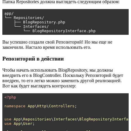
Папка Repositories должна выглядеть следующим образом:
app/

└── Repositories/

    ├── BlogRepository.php

    └── Interfaces/

        └── BlogRepositoryInterface.php
Вы успешно создали свой Репозиторий! Но мы еще не
закончили. Настало время использовать его.
Репозиторий в действии
Чтобы начать использовать BlogRepository, мы должны
внедрить его в BlogController. Поскольку Репозиторий будет
внедрен, то его легко можно заменить другой реализацией.
Вот как будет выглядеть контроллер:
<?php
namespace
App
\
Http
\
Controllers
;

use
App
\
Repositories
\
Interfaces
\
BlogRepositoryInterfac
use
App
\
User
;
