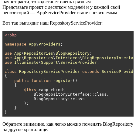
начнет расти, то код станет очень грязным.
Представьте проект с десятком моделей и у каждой свой
репозиторий — AppServiceProvider станет нечитаемым.
Вот так выглядит наш RepositoryServiceProvider:
<?php
namespace
App
\
Providers
;

use
App
\
Repositories
\
BlogRepository
use
App
\
Repositories
\
Interfaces
\
BlogRepositoryInterfac
use
Illuminate
\
Support
\
ServiceProvider
;

class
RepositoryServiceProvider
extends
ServiceProvide
{

public
function
register
()
{

$this
->app->bind(

            BlogRepositoryInterface::class, 

            BlogRepository::class

        );

    }

}
Обратите внимание, как легко можно поменять
BlogRepository
на другое хранилище.