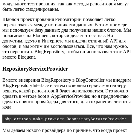
модульного тестирования, так как методы репозитория могут
быть легко смоделированы.
Шаблон проектирования Репозиторий позволяет легко
переключаться между источниками данных. В этом примере
мы используем базу данных для получения наших блогов. Мы
полагаемся на Eloquent, который делает это за нас. Но
допустим, где-то в Интернете мы видели отличный API для
блогов, и мы хотим им воспользоваться. Все, что нам нужно,
это переписать BlogRepository, чтобы он использовал этот API
вместо Eloquent.
RepositoryServiceProvider
Вместо внедрения BlogRepository в BlogController мы внедрим
BlogRepositoryInterface и затем позволим сервис-контейнеру
решать, какой репозиторий будет использоваться. Это можно
сделать в методе boot в AppServiceProvider, но я предпочитаю
сделать нового провайдера для этого, для сохранения чистоты
кода.
php artisan make:provider RepositoryServiceProvider
Мы делаем нового провайдера по причине, что когда проект