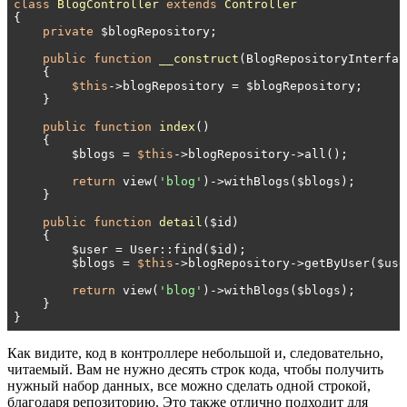
class
BlogController
extends
Controller
{

private
 $blogRepository;

public
function
__construct
(BlogRepositoryInterfac
{

$this
->blogRepository = $blogRepository;

    }

public
function
index
()
{

        $blogs = 
$this
->blogRepository->all();

return
 view(
'blog'
)->withBlogs($blogs);

    }

public
function
detail
($id)
{

        $user = User::find($id);

        $blogs = 
$this
->blogRepository->getByUser($user
return
 view(
'blog'
)->withBlogs($blogs);

    }

}
Как видите, код в контроллере небольшой и, следовательно,
читаемый. Вам не нужно десять строк кода, чтобы получить
нужный набор данных, все можно сделать одной строкой,
благодаря репозиторию. Это также отлично подходит для