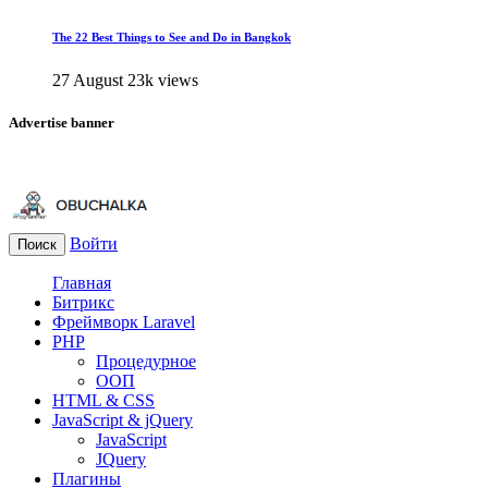
The 22 Best Things to See and Do in Bangkok
27 August
23k views
Advertise banner
Войти
Поиск
Главная
Битрикс
Фреймворк Laravel
PHP
Процедурное
ООП
HTML & CSS
JavaScript & jQuery
JavaScript
JQuery
Плагины