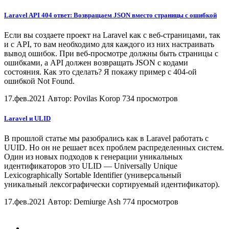
Laravel API 404 ответ: Возвращаем JSON вместо страницы с ошибкой
Если вы создаете проект на Laravel как с веб-страницами, так
и с API, то вам необходимо для каждого из них настраивать
вывод ошибок. При веб-просмотре должны быть страницы с
ошибками, а API должен возвращать JSON с кодами
состояния. Как это сделать? Я покажу пример с 404-ой
ошибкой Not Found.
17.фев.2021
Автор: Povilas Korop
734 просмотров
Laravel и ULID
В прошлой статье мы разобрались как в Laravel работать с
UUID. Но он не решает всех проблем распределенных систем.
Один из новых подходов к генерации уникальных
идентификаторов это ULID — Universally Unique
Lexicographically Sortable Identifier (универсальный
уникальный лексографически сортируемый идентификатор).
17.фев.2021
Автор: Demiurge Ash
774 просмотров