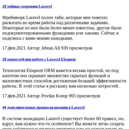
20 тайных сокровищ Laravel
Фреймворк Laravel полон тайн, которые мне повезло
раскопать во время работы над различными задачами.
Некоторые из них были более-менее известны, другие были
недокументированными функциями или хаками. Сейчас я
поделюсь с вами моими находками.
17.фев.2021
Автор: Jebran Ali
939 просмотров
20 хитростей при работе с Laravel Eloquent
Технология Eloquent ORM кажется весьма простой, но под
капотом она скрывает множество скрытых функций и
малоизвестных способов достижения большей эффективности
работы. В этой статье я расскажу вам несколько хитростей.
17.фев.2021
Автор: Povilas Korop
965 просмотров
40 дополнительных правил валидации в Laravel
В системе валидации Laravel существует более 60 правил, но,
вдруг, вам нужно что-то особенное? Вы можете легко создать
свои собственные правила проверки или же использовать те,