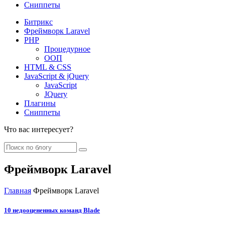
Сниппеты
Битрикс
Фреймворк Laravel
PHP
Процедурное
ООП
HTML & CSS
JavaScript & jQuery
JavaScript
JQuery
Плагины
Сниппеты
Что вас интересует?
Фреймворк Laravel
Главная
Фреймворк Laravel
10 недооцененных команд Blade