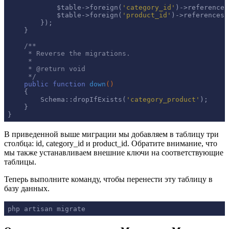
            $table->foreign(
'category_id'
)->references
            $table->foreign(
'product_id'
)->references(
        });

    }

/**

     * Reverse the migrations.

     *

     * 
@return
 void

     */
public
function
down
()
{

        Schema::dropIfExists(
'category_product'
);

    }

}
В приведенной выше миграции мы добавляем в таблицу три
столбца:
id
,
category_id
и
product_id
. Обратите внимание, что
мы также устанавливаем внешние ключи на соответствующие
таблицы.
Теперь выполните команду, чтобы перенести эту таблицу в
базу данных.
php artisan migrate