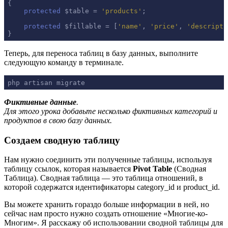
{

protected
 $table = 
'products'
;

protected
 $fillable = [
'name'
, 
'price'
, 
'descripti
}
Теперь, для переноса таблиц в базу данных, выполните
следующую команду в терминале.
php artisan migrate
Фиктивные данные
.
Для этого урока добавьте несколько фиктивных категорий и
продуктов в свою базу данных.
Создаем сводную таблицу
Нам нужно соединить эти полученные таблицы, используя
таблицу ссылок, которая называется
Pivot Table
(Сводная
Таблица). Сводная таблица — это таблица отношений, в
которой содержатся идентификаторы category_id и product_id.
Вы можете хранить гораздо больше информации в ней, но
сейчас нам просто нужно создать отношение «Многие-ко-
Многим». Я расскажу об использовании сводной таблицы для