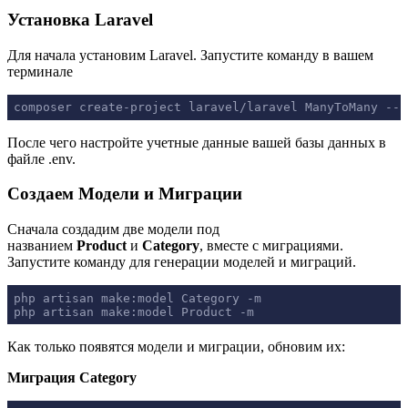
Установка Laravel
Для начала установим Laravel. Запустите команду в вашем
терминале
composer create-project laravel/laravel ManyToMany --p
После чего настройте учетные данные вашей базы данных в
файле .env.
Создаем Модели и Миграции
Сначала создадим две модели под
названием
Product
и
Category
, вместе с миграциями.
Запустите команду для генерации моделей и миграций.
php artisan make:model Category -m

php artisan make:model Product -m
Как только появятся модели и миграции, обновим их:
Миграция Category