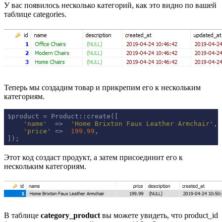
У вас появилось несколько категорий, как это видно по вашей
таблице categories.
Теперь мы создадим товар и прикрепим его к нескольким
категориям.
$product = Product::create([

'name'
  =>  
'Home Brixton Faux Leather Armchair'
,

'price'
 =>  
199.99
,

]);
Этот код создаст продукт, а затем присоединит его к
нескольким категориям.
В таблице
category_product
вы можете увидеть, что product_id