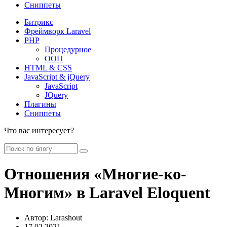
Сниппеты
Битрикс
Фреймворк Laravel
PHP
Процедурное
ООП
HTML & CSS
JavaScript & jQuery
JavaScript
JQuery
Плагины
Сниппеты
Что вас интересует?
Отношения «Многие-ко-
Многим» в Laravel Eloquent
Автор:
Larashout
17.02.2021