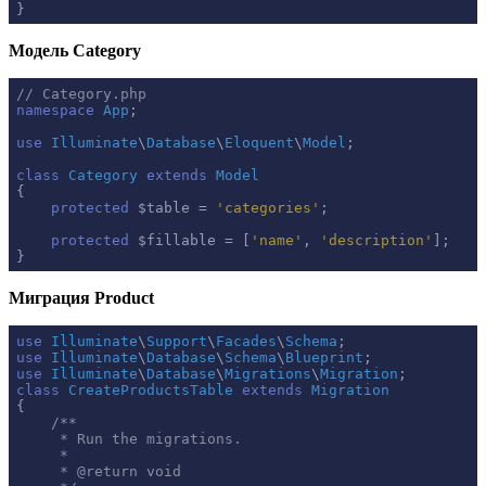
}
Модель Category
// Category.php
namespace
App
;

use
Illuminate
\
Database
\
Eloquent
\
Model
;

class
Category
extends
Model
{

protected
 $table = 
'categories'
;

protected
 $fillable = [
'name'
, 
'description'
];

}
Миграция Product
use
Illuminate
\
Support
\
Facades
\
Schema
use
Illuminate
\
Database
\
Schema
\
Blueprint
use
Illuminate
\
Database
\
Migrations
\
Migration
class
CreateProductsTable
extends
Migration
{

/**

     * Run the migrations.

     *

     * 
@return
 void
