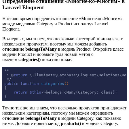
Определение отношения «Многие-ко-Многим» в
Laravel Eloquent
Настало время определить отношение «Многие-ко-Многим»
между моделями Category и Product используя Laravel
Eloquent.
Во-первых, мы знаем, что несколько категорий принадлежат
нескольким продуктам, поэтому мы можем добавить
отношение
belongsToMany
в модель Product. Откройте класс
модели Product и добавьте туда новый метод с
именем
categories()
показано ниже:
**

 * @
return
 \Illuminate\Database\Eloquent\Relations\Belo
public
function
categories
()
{

return
$this
->belongsToMany(Category::class);

}
Точно так же мы знаем, что несколько продуктов принадлежат
нескольким категориям, поэтому мы можем определить
отношение
belongsToMany
в модели Category, как показано
ниже. Добавьте новый метод
products()
в модель Category.