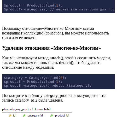
$product = Product::find(
1
);

$product->categories; 
// вернет все категории для прод
Поскольку отношение«Многие-ко-Многим» всегда
возвращает коллекцию (collection), вы можете использовать
цикл для ее показа.
Удаление отношения «Многие-ко-Многим»
Как мы используем метод
attach()
, чтобы соединить модели,
так же мы можем использовать
detach()
, чтобы удалить
отношение между моделями.
$category = Category::find(
2
);

$product = Product::find(
1
);

$product->categories()->detach($category);
Посмотрите в таблицу category_product и вы увидите, что
запись category_id 2 была удалена.