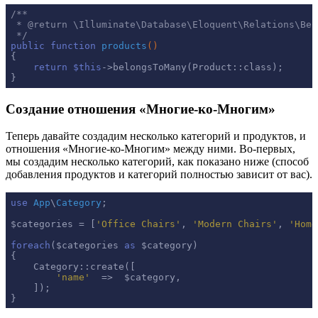
/**

 * 
@return
 \Illuminate\Database\Eloquent\Relations\Belo
 */
public
function
products
()
{

return
$this
->belongsToMany(Product::class);

}
Создание отношения «Многие-ко-Многим»
Теперь давайте создадим несколько категорий и продуктов, и
отношения «Многие-ко-Многим» между ними. Во-первых,
мы создадим несколько категорий, как показано ниже (способ
добавления продуктов и категорий полностью зависит от вас).
use
App
\
Category
;

$categories = [
'Office Chairs'
, 
'Modern Chairs'
, 
'Home
foreach
($categories 
as
 $category)

{

    Category::create([

'name'
  =>  $category,

    ]);

}