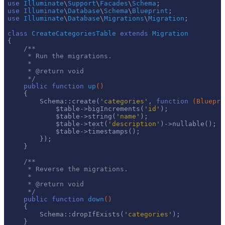
use
Illuminate
\
Support
\
Facades
\
Schema
use
Illuminate
\
Database
\
Schema
\
Blueprint
use
Illuminate
\
Database
\
Migrations
\
Migration
;

class
CreateCategoriesTable
extends
Migration
{

/**

     * Run the migrations.

     *

     * 
@return
 void

     */
public
function
up
()
{

        Schema::create(
'categories'
, 
function
(Bluepri
            $table->bigIncrements(
'id'
);

            $table->string(
'name'
);

            $table->text(
'description'
)->nullable();

            $table->timestamps();

        });

    }

/**

     * Reverse the migrations.

     *

     * 
@return
 void

     */
public
function
down
()
{

        Schema::dropIfExists(
'categories'
);

    }
