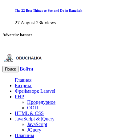
The 22 Best Things to See and Do in Bangkok
27 August
23k views
Advertise banner
Войти
Поиск
Главная
Битрикс
Фреймворк Laravel
PHP
Процедурное
ООП
HTML & CSS
JavaScript & jQuery
JavaScript
JQuery
Плагины