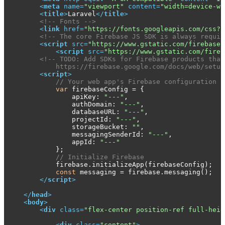
<
meta
name
=
"viewport"
content
=
"width=device-wi
<
title
>
Laravel
</
title
>
<!-- Fonts -->
<
link
href
=
"https://fonts.googleapis.com/css?f
<!-- The core Firebase JS SDK is always requir
<
script
src
=
"https://www.gstatic.com/firebasej
<
script
src
=
"https://www.gstatic.com/fireb
<!-- 
TODO:
 Add SDKs for Firebase products that
            https://firebase.google.com/docs/web/setup
<
script
>
// Your web app's Firebase configuration
var
 firebaseConfig = {

                apiKey: 
"---"
,

                authDomain: 
"---"
,

                databaseURL: 
"---"
,

                projectId: 
"---"
,

                storageBucket: 
""
,

                messagingSenderId: 
"---"
,

                appId: 
"---"
            };

// Initialize Firebase
            firebase.initializeApp(firebaseConfig);

const
 messaging = firebase.messaging();

</
script
>
</
head
>
<
body
>
<
div
class
=
"flex-center position-ref full-heig
<
div
class
=
"content"
>