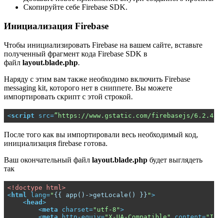
Скопируйте себе Firebase SDK.
Инициализация Firebase
Чтобы инициализировать Firebase на вашем сайте, вставьте
полученный фрагмент кода Firebase SDK в
файл
layout.blade.php
.
Наряду с этим вам также необходимо включить Firebase
messaging kit, которого нет в сниппете. Вы можете
импортировать скрипт с этой строкой.
<
script
src
=
”https://www.gstatic.com/firebasejs/6.2.4/
После того как вы импортировали весь необходимый код,
инициализация firebase готова.
Ваш окончательный файл
layout.blade.php
будет выглядеть
так
<!doctype html>
<
html
lang
=
"
{{ app()->getLocale() }}
"
>
<
head
>
<
meta
charset
=
"utf-8"
>
<
meta
http-equiv
=
"X-UA-Compatible"
content
=
"IE