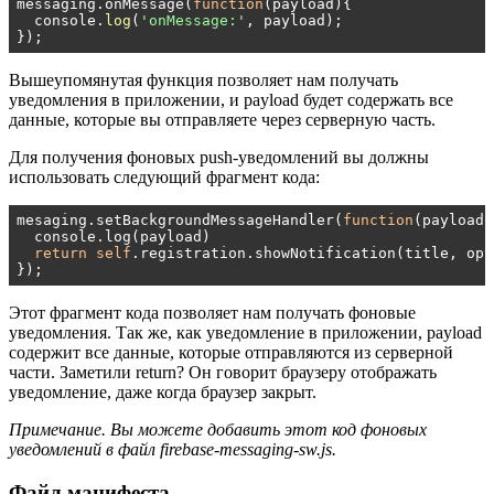
messaging.onMessage(
function
(payload)
{
  console.
log
(
'onMessage:'
, payload);

});
Вышеупомянутая функция позволяет нам получать
уведомления в приложении, и payload будет содержать все
данные, которые вы отправляете через серверную часть.
Для получения фоновых push-уведомлений вы должны
использовать следующий фрагмент кода:
mesaging.setBackgroundMessageHandler(
function
(payload)
  console.log(payload)

return
self
.registration.showNotification(title, opti
});
Этот фрагмент кода позволяет нам получать фоновые
уведомления. Так же, как уведомление в приложении, payload
содержит все данные, которые отправляются из серверной
части. Заметили return? Он говорит браузеру отображать
уведомление, даже когда браузер закрыт.
Примечание. Вы можете добавить этот код фоновых
уведомлений в файл firebase-messaging-sw.js.
Файл манифеста