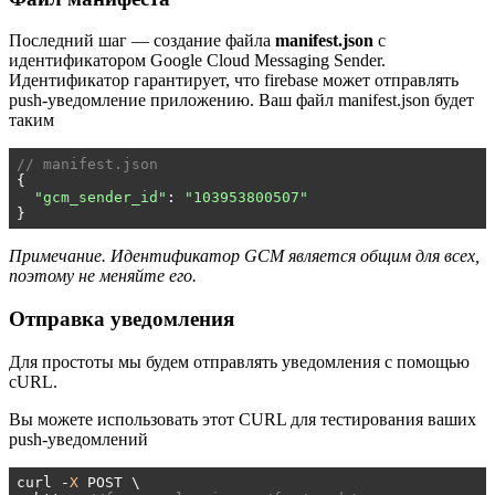
Последний шаг — создание файла
manifest.json
с
идентификатором Google Cloud Messaging Sender.
Идентификатор гарантирует, что firebase может отправлять
push-уведомление приложению. Ваш файл manifest.json будет
таким
// manifest.json
{

"gcm_sender_id"
: 
"103953800507"
}
Примечание. Идентификатор GCM является общим для всех,
поэтому не меняйте его.
Отправка уведомления
Для простоты мы будем отправлять уведомления с помощью
cURL.
Вы можете использовать этот CURL для тестирования ваших
push-уведомлений
curl -
X
 POST \
