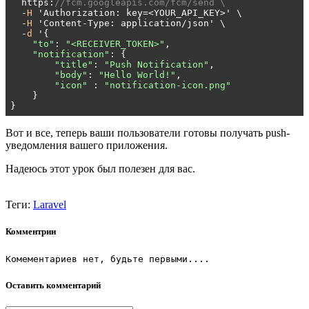
  https:
//fcm.googleapis.com/fcm/send \
  -
H
 'Authorization: key=<YOUR_API_KEY>' \

  -
H
 'Content-Type: application/json' \

  -
d
 '{

"to"
: 
"<RECEIVER_TOKEN>"
,

"notification"
: {

"title"
: 
"Push Notification"
,

"body"
: 
"Hello World!"
,

"icon"
 : 
"notification-icon.png"
    }

}
Вот и все, теперь ваши пользователи готовы получать push-
уведомления вашего приложения.
Надеюсь этот урок был полезен для вас.
Теги:
Laravel
Комментрии
Комементариев нет, будьте первыми....
Оставить комментарий