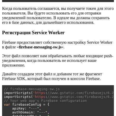
Когда пользователь соглашается, вы получаете токен для этого
пользователя. Вы будете использовать его для отправки
уведомлений пользователю. В идеале вы должны сохранить
его в базе данных, для дальнейшего использования.
Регистрация Service Worker
Firebase предоставляет собственную настройку Service Worker
в файле «
firebase-messaging-sw.js
».
Этот файл позволяет нам обрабатывать любые входящие push-
уведомления, когда пользователь не использует ваше
приложение.
Давайте создадим этот файл и добавим тот же фрагмент
Firebase SDK, который был получен в консоли Firebase.
// firebase-messaging-sw.js
importScripts(
'https
:
//www.gstatic.com/firebasejs/6.2.
importScripts(
'https
:
//www.gstatic.com/firebasejs/6.2.
// Your web app's Firebase configuration
var
 firebaseConfig = {

    apiKey: 
"---"
,

    authDomain: 
"---"
,
