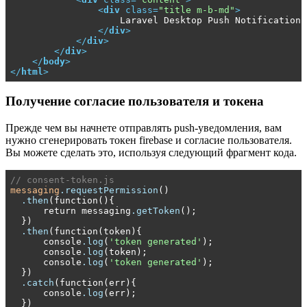
<
div
class
=
"title m-b-md"
>
                    Laravel Desktop Push Notifications

</
div
>
</
div
>
</
div
>
</
body
>
</
html
>
Получение согласие пользователя и токена
Прежде чем вы начнете отправлять push-уведомления, вам
нужно сгенерировать токен firebase и согласие пользователя.
Вы можете сделать это, используя следующий фрагмент кода.
// consent-token.js 
messaging
.requestPermission
()

.then
(function(){

      return messaging
.getToken
();

  })

.then
(function(token){

      console
.log
(
'token generated'
);

      console
.log
(token);

      console
.log
(
'token generated'
);

  })

.catch
(function(err){

      console
.log
(err);

  })