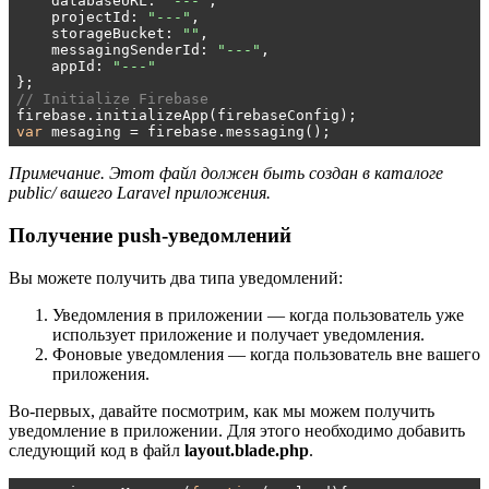
    databaseURL: 
"---"
,

    projectId: 
"---"
,

    storageBucket: 
""
,

    messagingSenderId: 
"---"
,

    appId: 
"---"
// Initialize Firebase
var
 mesaging = firebase.messaging();
Примечание. Этот файл должен быть создан в каталоге
public/ вашего Laravel приложения.
Получение push-уведомлений
Вы можете получить два типа уведомлений:
Уведомления в приложении — когда пользователь уже
использует приложение и получает уведомления.
Фоновые уведомления — когда пользователь вне вашего
приложения.
Во-первых, давайте посмотрим, как мы можем получить
уведомление в приложении. Для этого необходимо добавить
следующий код в файл
layout.blade.php
.