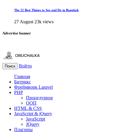
The 22 Best Things to See and Do in Bangkok
27 August
23k views
Advertise banner
Войти
Поиск
Главная
Битрикс
Фреймворк Laravel
PHP
Процедурное
ООП
HTML & CSS
JavaScript & jQuery
JavaScript
JQuery
Плагины