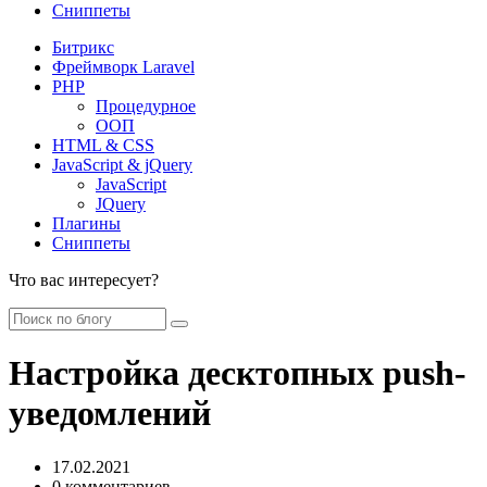
Сниппеты
Битрикс
Фреймворк Laravel
PHP
Процедурное
ООП
HTML & CSS
JavaScript & jQuery
JavaScript
JQuery
Плагины
Сниппеты
Что вас интересует?
Настройка десктопных push-
уведомлений
17.02.2021
0 комментариев