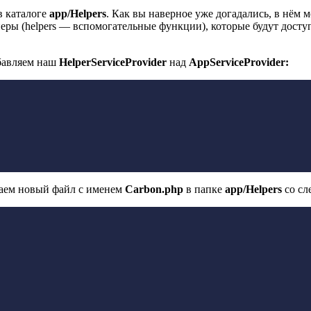
в каталоге
app/Helpers
. Как вы наверное уже догадались, в нём 
ры (helpers — вспомогательные функции), которые будут доступ
бавляем наш
HelperServiceProvider
над
AppServiceProvider:
даем новый файл с именем
Carbon.php
в папке
app/Helpers
со сл