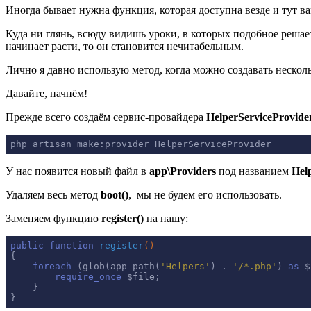
Иногда бывает нужна функция, которая доступна везде и тут ва
Куда ни глянь, всюду видишь уроки, в которых подобное решает
начинает расти, то он становится нечитабельным.
Лично я давно использую метод, когда можно создавать нескол
Давайте, начнём!
Прежде всего создаём сервис-провайдера
HelperServiceProvide
php artisan make:provider HelperServiceProvider
У нас появится новый файл в
app\Providers
под названием
Hel
Удаляем весь метод
boot()
, мы не будем его использовать.
Заменяем функцию
register()
на нашу:
public
function
register
()
{

foreach
 (glob(app_path(
'Helpers'
) . 
'/*.php'
) 
as
 $
require_once
 $file;

    }

}