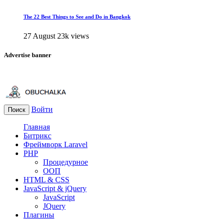
The 22 Best Things to See and Do in Bangkok
27 August
23k views
Advertise banner
Войти
Поиск
Главная
Битрикс
Фреймворк Laravel
PHP
Процедурное
ООП
HTML & CSS
JavaScript & jQuery
JavaScript
JQuery
Плагины