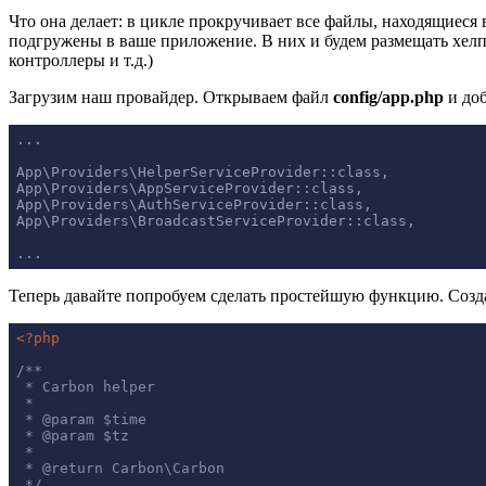
Что она делает: в цикле прокручивает все файлы, находящиеся 
подгружены в ваше приложение. В них и будем размещать хелпе
контроллеры и т.д.)
Загрузим наш провайдер. Открываем файл
config/app.php
и до
...

App\Providers\HelperServiceProvider::class,

App\Providers\AppServiceProvider::class,

App\Providers\AuthServiceProvider::class,

App\Providers\BroadcastServiceProvider::class,

...
Теперь давайте попробуем сделать простейшую функцию. Соз
<?php
/**

 * Carbon helper

 *

 * 
@param
 $time

 * 
@param
 $tz

 *

 * 
@return
 Carbon\Carbon

 */