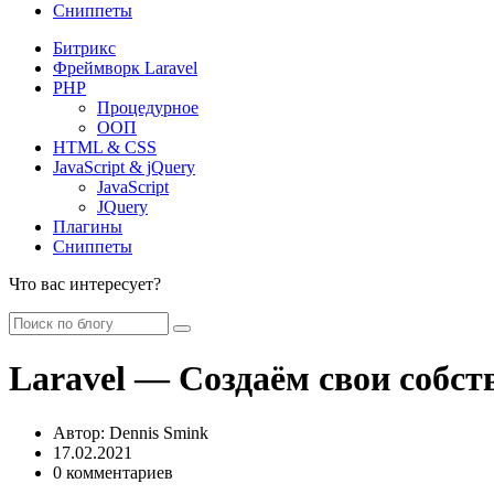
Сниппеты
Битрикс
Фреймворк Laravel
PHP
Процедурное
ООП
HTML & CSS
JavaScript & jQuery
JavaScript
JQuery
Плагины
Сниппеты
Что вас интересует?
Laravel — Создаём свои собс
Автор:
Dennis Smink
17.02.2021
0 комментариев