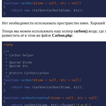
function
carbon
($time = null, $tz = null)
{

return
new
 \Carbon\Carbon($time, $tz);

}
Нет необходимости использовать пространство имен. Хорошей 
Теперь мы можем использовать наш хелпер
carbon()
везде, где
разместить её в этом же файле
Carbon.php
:
<?php
/**

 * Carbon helper

 *

 * 
@param
 $time

 * 
@param
 $tz

 *

 * 
@return
 Carbon\Carbon

 */
function
carbon
($time = null, $tz = null)
{

return
new
 \Carbon\Carbon($time, $tz);

}

function
carbonFormatted
($time = null, $tz = null)
{

return
 carbon($time, $tz)->format(
'Y-m-d'
)
