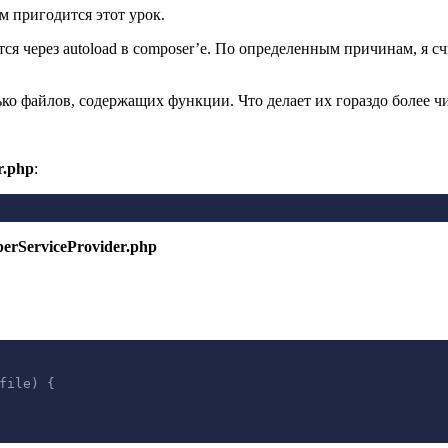
м пригодится этот урок.
ся через autoload в composer’е. По определенным причинам, я сч
ько файлов, содержащих функции. Что делает их гораздо более 
r.php
:
perServiceProvider.php
file) {
