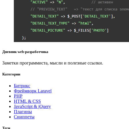
Дневник web-разработчика
Заметки программиста, мысли и полезные ссылки.
Категории
Битрикс
Фреймворк Laravel
PHP
HTML & CSS
JavaScript & jQuery
Плагины
Сниппеты
Теги