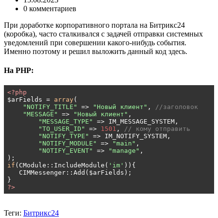
0 комментариев
При доработке корпоративного портала на Битрикс24
(коробка), часто сталкивался с задачей отправки системных
уведомлений при совершении какого-нибудь события.
Именно поэтому и решил выложить данный код здесь.
На PHP:
<?php
$arFields = 
array
(

"NOTIFY_TITLE"
 => 
"Новый клиент"
, 
//заголовок
"MESSAGE"
 => 
"Новый клиент"
,

"MESSAGE_TYPE"
 => IM_MESSAGE_SYSTEM, 

"TO_USER_ID"
 => 
1501
, 
// кому отправить 
"NOTIFY_TYPE"
 => IM_NOTIFY_SYSTEM,  

"NOTIFY_MODULE"
 => 
"main"
,

"NOTIFY_EVENT"
 => 
"manage"
,    

if
(CModule::IncludeModule(
'im'
)){

   CIMMessenger::Add($arFields);

?>
Теги:
Битрикс24