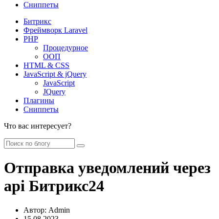
Сниппеты
Битрикс
Фреймворк Laravel
PHP
Процедурное
ООП
HTML & CSS
JavaScript & jQuery
JavaScript
JQuery
Плагины
Сниппеты
Что вас интересует?
Отправка уведомлений через
api Битрикс24
Автор:
Admin
15.08.2023