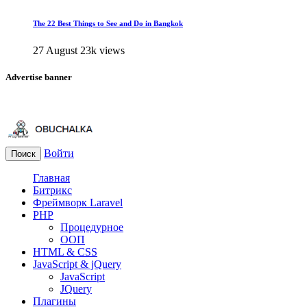
The 22 Best Things to See and Do in Bangkok
27 August
23k views
Advertise banner
Войти
Поиск
Главная
Битрикс
Фреймворк Laravel
PHP
Процедурное
ООП
HTML & CSS
JavaScript & jQuery
JavaScript
JQuery
Плагины