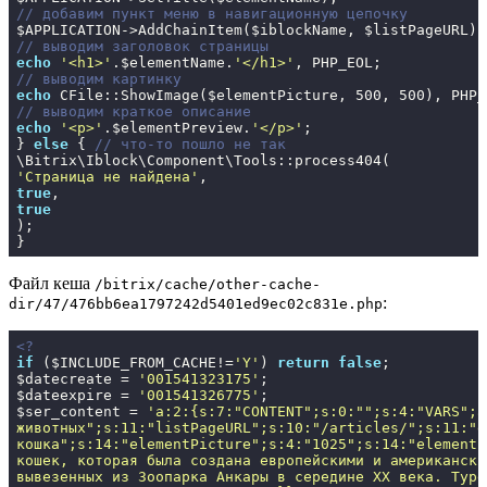
// добавим пункт меню в навигационную цепочку
// выводим заголовок страницы
echo
'<h1>'
.$elementName.
'</h1>'
// выводим картинку
echo
 CFile::ShowImage($elementPicture, 
500
, 
500
// выводим краткое описание
echo
'<p>'
.$elementPreview.
'</p>'
;

} 
else
 { 
// что-то пошло не так
'Страница не найдена'
true
true
);

}
Файл кеша
/bitrix/cache/other-cache-
:
dir/47/476bb6ea1797242d5401ed9ec02c831e.php
<?
if
 ($INCLUDE_FROM_CACHE!=
'Y'
) 
return
false
;

$datecreate = 
'001541323175'
;

$dateexpire = 
'001541326775'
;

$ser_content = 
'a:2:{s:7:"CONTENT";s:0:"";s:4:"VARS";a
животных";s:11:"listPageURL";s:10:"/articles/";s:11:"e
кошка";s:14:"elementPicture";s:4:"1025";s:14:"elementP
кошек, которая была создана европейскими и американски
вывезенных из Зоопарка Анкары в середине XX века. Туре