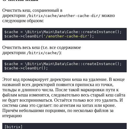
Очистить кеш, сохраненный в
директории
можно
/bitrix/cache/another-cache-dir/
следующим образом:
$cache = \Bitrix\Main\Data\Cache::createInstance();

$cache->cleanDir(
'/another-cache-dir'
);
Очистить весь кеш (т.е. все содержимое
директории
):
/bitrix/cache/
$cache = \Bitrix\Main\Data\Cache::createInstance();

$cache->cleanDir();
Этот код промаркирует директрии кеша на удаление. В конце
названий всех директорий появится приписка из точки,
тильды и длинного числа. После такой маркировки пути к
файлам кеша изменятся, следовательно весь старый кеш сайта
не будет восприниматься. Остаётся только все это удалить. И
система сама это сделает: по агентам на хитах или кроне.
Причём небольшими порциями, по несколько файлов за
итерацию
[bitrix]
