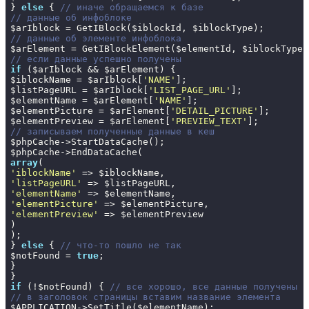
} 
else
 { 
// иначе обращаемся к базе
// данные об инфоблоке
// данные об элементе инфоблока
// если данные успешно получены
if
 ($arIblock && $arElement) {

$iblockName = $arIblock[
'NAME'
];

$listPageURL = $arIblock[
'LIST_PAGE_URL'
];

$elementName = $arElement[
'NAME'
];

$elementPicture = $arElement[
'DETAIL_PICTURE'
];

$elementPreview = $arElement[
'PREVIEW_TEXT'
// записываем полученные данные в кеш
$phpCache->StartDataCache();

array
'iblockName'
'listPageURL'
'elementName'
'elementPicture'
'elementPreview'
 => $elementPreview

)

);

} 
else
 { 
// что-то пошло не так
$notFound = 
true
;

}

if
 (!$notFound) { 
// все хорошо, все данные получены
// в заголовок страницы вставим название элемента