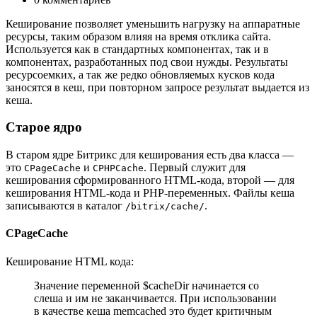
Кеширование позволяет уменьшить нагрузку на аппаратные
ресурсы, таким образом влияя на время отклика сайта.
Используется как в стандартных компонентах, так и в
компонентах, разработанных под свои нужды. Результаты
ресурсоемких, а так же редко обновляемых кусков кода
заносятся в кеш, при повторном запросе результат выдается из
кеша.
Старое ядро
В старом ядре Битрикс для кеширования есть два класса —
это
и
. Первый служит для
CPageCache
CPHPCache
кеширования сформированного HTML-кода, второй — для
кеширования HTML-кода и PHP-переменных. Файлы кеша
записываются в каталог
.
/bitrix/cache/
CPageCache
Кеширование HTML кода:
Значение переменной $cacheDir начинается со
слеша и им не заканчивается. При использовании
в качестве кеша memcached это будет критичным