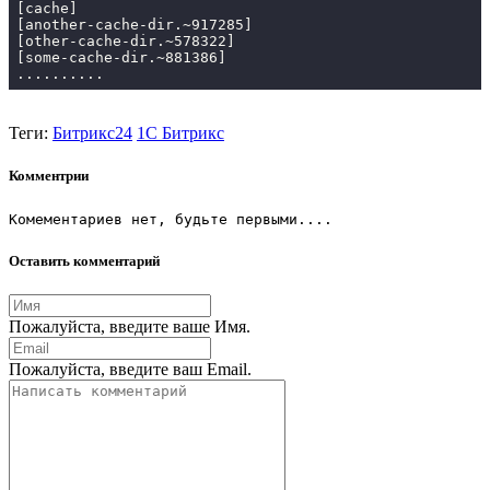
[cache]

[another-cache-dir.~
917285
]

[other-cache-dir.~
578322
]

[some-cache-dir.~
881386
]

..........
Теги:
Битрикс24
1С Битрикс
Комментрии
Комементариев нет, будьте первыми....
Оставить комментарий
Пожалуйста, введите ваше Имя.
Пожалуйста, введите ваш Email.