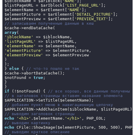
$iblockName = $arIblock[
'NAME'
];

$listPageURL = $arIblock[
'LIST_PAGE_URL'
];

$elementName = $arElement[
'NAME'
];

$elementPicture = $arElement[
'DETAIL_PICTURE'
];

$elementPreview = $arElement[
'PREVIEW_TEXT'
// записываем полученные данные в кеш
array
'iblockName'
'listPageURL'
'elementName'
'elementPicture'
'elementPreview'
 => $elementPreview

)

);

} 
else
 { 
// что-то пошло не так
$cache->abortDataCache();

$notFound = 
true
;

}

if
 (!$notFound) { 
// все хорошо, все данные получены
// в заголовок страницы вставим название элемента
// добавим пункт меню в навигационную цепочку
// выводим заголовок страницы
echo
'<h1>'
.$elementName.
'</h1>'
// выводим картинку
echo
 CFile::ShowImage($elementPicture, 
500
, 
500
// выводим краткое описание