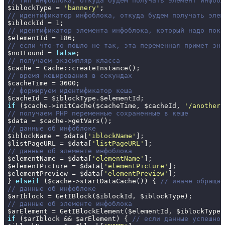
// тип инфоблока, откуда будем получать элемент инфобл
$iblockType = 
'bannery'
// идентификатор инфоблока, откуда будем получать элем
$iblockId = 
1
// идентификатор элемента инфоблока, который надо пока
$elementId = 
186
// если что-то пошло не так, эта переменная примет зна
$notFound = 
false
// получаем экземпляр класса
// время кеширования в секундах
$cacheTime = 
3600
// формируем идентификатор кеша
if
 ($cache->initCache($cacheTime, $cacheId, 
'/another-
// получаем PHP переменные сохраненные в кеше
// данные об инфоблоке
$iblockName = $data[
'iblockName'
];

$listPageURL = $data[
'listPageURL'
// данные об элементе инфоблока
$elementName = $data[
'elementName'
];

$elementPicture = $data[
'elementPicture'
];

$elementPreview = $data[
'elementPreview'
];

} 
elseif
 ($cache->startDataCache()) { 
// иначе обращае
// данные об инфоблоке
// данные об элементе инфоблока
if
 ($arIblock && $arElement) { 
// если данные успешно 