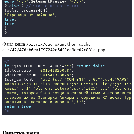
echo
'<p>'
.$elementPreview.
'</p>'
;

} 
else
 { 
// что-то пошло не так
'Страница не найдена'
true
true
);

}
Файл кеша
/bitrix/cache/another-cache-
:
dir/47/476bb6ea1797242d5401ed9ec02c831e.php
<?
if
 ($INCLUDE_FROM_CACHE!=
'Y'
) 
return
false
;

$datecreate = 
'001541325078'
;

$dateexpire = 
'001541328678'
;

$ser_content = 
'a:2:{s:7:"CONTENT";s:0:"";s:4:"VARS";a
животных";s:11:"listPageURL";s:10:"/articles/";s:11:"e
кошка";s:14:"elementPicture";s:4:"1025";s:14:"elementP
кошек, которая была создана европейскими и американски
вывезенных из Зоопарка Анкары в середине XX века. Туре
адаптивна, ласкова и игрива.";}}'
return
true
?>
Очистка кеша