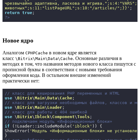
чрезвычайно адаптивна, ласкова и игрива.";s:4:"VARS";a
животных";s:11:"listPageURL";s:10:"/articles/";}}'
return
true
?>
Новое ядро
Аналогом
в новом ядре является
CPHPCache
класс
. Основные различия в
\Bitrix\Main\Data\Cache
методах в том, что названия методов нового класса пишутся с
прописной буквы в соответствии с новыми требования
оформления кода. В остальном внешне изменений
практически нет:
// класс для кеширования PHP переменных и HTML
use
 \
Bitrix
\
Main
\
Data
\
Cache
// класс для загрузки необходимых файлов, классов и мо
use
 \
Bitrix
\
Main
\
Loader
// класс для работы с 404 ошибкой
use
 \
Bitrix
\
Iblock
\
Component
\
Tools
// подключаем модуль «Информационные блоки»
if
 (!Loader::includeModule(
'iblock'
)) {

ShowError(
'Модуль «Информационные блоки» не установлен