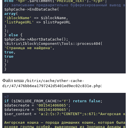
echo
'<p>'
.$arElement[
'PREVIEW_TEXT'
].
'</p>'
// записываем предварительно буферизированный вывод в 
array
'iblockName'
'listPageURL'
 => $listPageURL

)

);

} 
else
 {

$phpCache->AbortDataCache();

'Страница не найдена'
true
true
);

}

}
Файл кеша
/bitrix/cache/other-cache-
:
dir/47/476bb6ea1797242d5401ed9ec02c831e.php
<?
if
 ($INCLUDE_FROM_CACHE!=
'Y'
) 
return
false
;

$datecreate = 
'001541406065'
;

$dateexpire = 
'001541409665'
;

$ser_content = 
'a:2:{s:7:"CONTENT";s:671:"Ангорская кош
Ангорская кошка — порода домашних кошек, которая была 
основе группы особей, вывезенных из Зоопарка Анкары в 