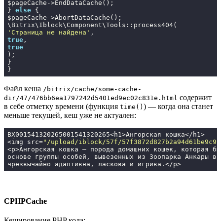
$pageCache->EndDataCache();

} 
else
 {

$pageCache->AbortDataCache();

'Страница не найдена'
true
true
);

}

}
Файл кеша
/bitrix/cache/some-cache-
содержит
dir/47/476bb6ea1797242d5401ed9ec02c831e.html
в себе отметку времени (функция
) — когда она станет
time()
меньше текущей, кеш уже не актуален:
BX001541320265001541320265<h1>Ангорская кошка</h1>

<img src=
"/upload/iblock/57f/57f3872d827b2a94d61be9c99
<p>Ангорская кошка — порода домашних кошек, которая бы
основе группы особей, вывезенных из Зоопарка Анкары в 
чрезвычайно адаптивна, ласкова и игрива.</p>
CPHPCache
Кеширование PHP кода: