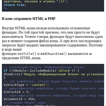
адаптивна, ласкова и игрива.";}}'
return
true
?>
В кеш сохраняем HTML и PHP
Внутри HTML-кеша нельзя использовать отложенные
функции. По той простой причине, что они просто не будут
выполняться. Точнее говоря, функции будут выполнены один
раз в момент создания файла кеша. А при всех последующих
запросах будет выдано закешированное содержимое. Поэтому
в коде выше
функции
и
вызываются за
SetTitle()
AddChainItem()
пределами HTML-кеша.
// подключаем модуль «Информационные блоки»
if
 (!CModule::IncludeModule(
'iblock'
)) {

ShowError(
'Модуль «Информационные блоки» не установлен
// тип инфоблока, откуда будем получать элемент инфобл
$iblockType = 
'content'
// идентификатор инфоблока, откуда будем получать элем
$iblockId = 
5
// идентификатор элемента инфоблока, который надо пока
$elementId = 
354
// создаем объект кеша