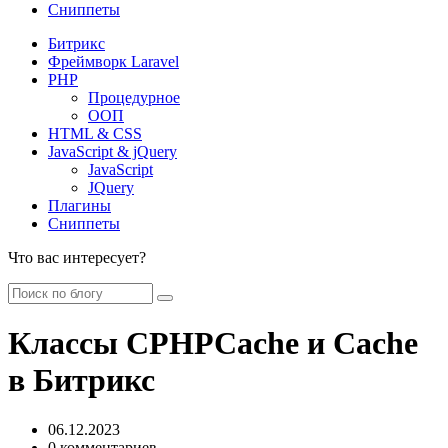
Сниппеты
Битрикс
Фреймворк Laravel
PHP
Процедурное
ООП
HTML & CSS
JavaScript & jQuery
JavaScript
JQuery
Плагины
Сниппеты
Что вас интересует?
Классы CPHPCache и Cache
в Битрикс
06.12.2023
0 комментариев