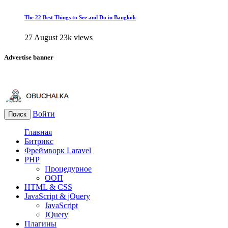
The 22 Best Things to See and Do in Bangkok
27 August
23k views
Advertise banner
Войти
Поиск
Главная
Битрикс
Фреймворк Laravel
PHP
Процедурное
ООП
HTML & CSS
JavaScript & jQuery
JavaScript
JQuery
Плагины