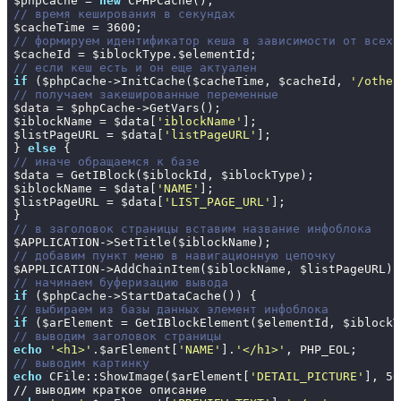
$phpCache = 
new
// время кеширования в секундах
$cacheTime = 
3600
// формируем идентификатор кеша в зависимости от всех 
// если кеш есть и он еще актуален
if
 ($phpCache->InitCache($cacheTime, $cacheId, 
'/other
// получаем закешированные переменные
$data = $phpCache->GetVars();

$iblockName = $data[
'iblockName'
];

$listPageURL = $data[
'listPageURL'
];

} 
else
// иначе обращаемся к базе
$data = GetIBlock($iblockId, $iblockType);

$iblockName = $data[
'NAME'
];

$listPageURL = $data[
'LIST_PAGE_URL'
];

// в заголовок страницы вставим название инфоблока
// добавим пункт меню в навигационную цепочку
// начинаем буферизацию вывода
if
// выбираем из базы данных элемент инфоблока
if
// выводим заголовок страницы
echo
'<h1>'
.$arElement[
'NAME'
].
'</h1>'
// выводим картинку
echo
 CFile::ShowImage($arElement[
'DETAIL_PICTURE'
], 
50