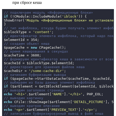
при сбросе кеша
// подключаем модуль «Информационные блоки»
if
 (!CModule::IncludeModule(
'iblock'
)) {

ShowError(
'Модуль «Информационные блоки» не установлен
// тип инфоблока, откуда будем получать элемент инфобл
$iblockType = 
'content'
// идентификатор элемента инфоблока, который надо пока
$elementId = 
354
// создаем объект кеша
$pageCache = 
new
// время кеширования в секундах
$cacheTime = 
3600
// формируем идентификатор кеша в зависимости от всех 
// директороия для хранения файлов кеша
$cacheDir = 
'/some-cache-dir'
// начинаем буферизацию вывода
if
// выбираем из базы данных элемент инфоблока
if
// выводим заголовок страницы
echo
'<h1>'
.$arElement[
'NAME'
].
'</h1>'
// выводим картинку
echo
 CFile::ShowImage($arElement[
'DETAIL_PICTURE'
], 
50
// выводим краткое описание
echo
'<p>'
.$arElement[
'PREVIEW_TEXT'
].
'</p>'
// записываем буферизированный вывод в файл кеша