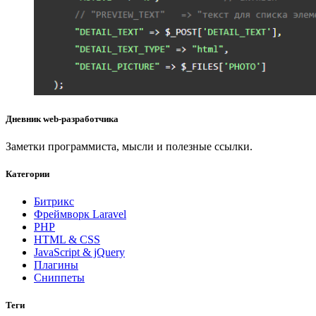
Дневник web-разработчика
Заметки программиста, мысли и полезные ссылки.
Категории
Битрикс
Фреймворк Laravel
PHP
HTML & CSS
JavaScript & jQuery
Плагины
Сниппеты
Теги