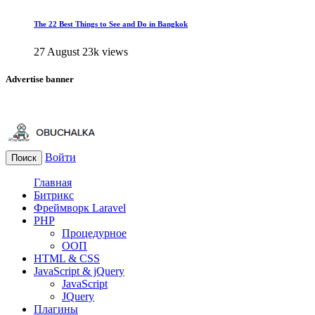
The 22 Best Things to See and Do in Bangkok
27 August
23k views
Advertise banner
Войти
Поиск
Главная
Битрикс
Фреймворк Laravel
PHP
Процедурное
ООП
HTML & CSS
JavaScript & jQuery
JavaScript
JQuery
Плагины