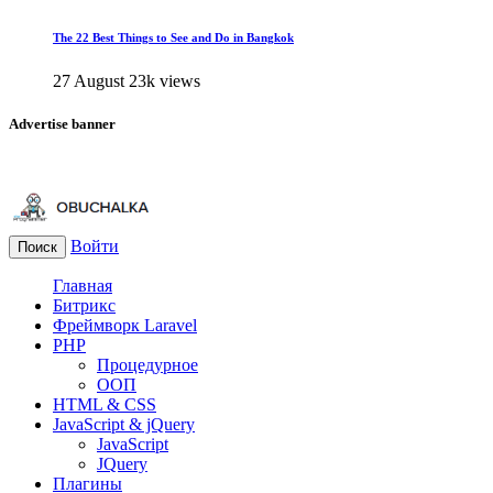
The 22 Best Things to See and Do in Bangkok
27 August
23k views
Advertise banner
Войти
Поиск
Главная
Битрикс
Фреймворк Laravel
PHP
Процедурное
ООП
HTML & CSS
JavaScript & jQuery
JavaScript
JQuery
Плагины