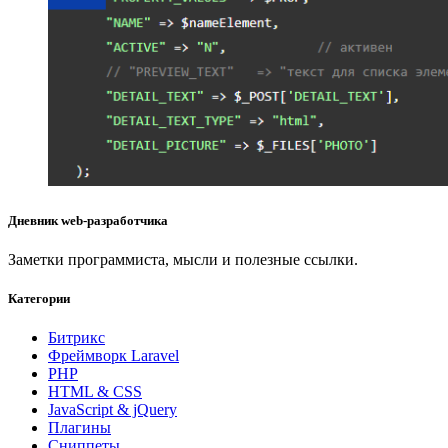
Дневник web-разработчика
Заметки программиста, мысли и полезные ссылки.
Категории
Битрикс
Фреймворк Laravel
PHP
HTML & CSS
JavaScript & jQuery
Плагины
Сниппеты