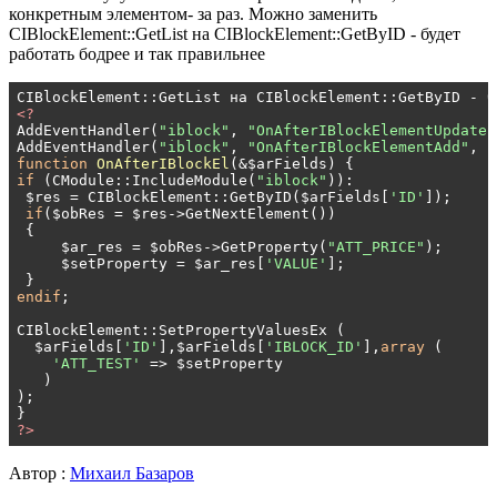
конкретным элементом- за раз. Можно заменить
CIBlockElement::GetList на CIBlockElement::GetByID - будет
работать бодрее и так правильнее
<?
AddEventHandler(
"iblock"
, 
"OnAfterIBlockElementUpdate"
AddEventHandler(
"iblock"
, 
"OnAfterIBlockElementAdd"
, 
"
function
OnAfterIBlockEl
(&$arFields)
if
 (CModule::IncludeModule(
"iblock"
)):

 $res = CIBlockElement::GetByID($arFields[
'ID'
]);

if
($obRes = $res->GetNextElement())

 {

     $ar_res = $obRes->GetProperty(
"ATT_PRICE"
);

     $setProperty = $ar_res[
'VALUE'
];

endif
;

CIBlockElement::SetPropertyValuesEx (

  $arFields[
'ID'
],$arFields[
'IBLOCK_ID'
],
array
 (

'ATT_TEST'
 => $setProperty

   )

);

?>
Автор :
Михаил Базаров