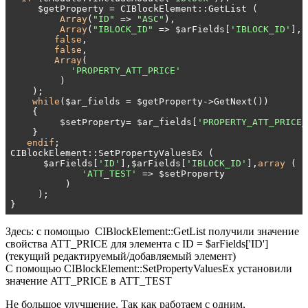
     $getProperty = CIBlockElement::GetList (

Array
(
"ID"
 => 
"ASC"
),

Array
(
"IBLOCK_ID"
 => $arFields[
'IBLOCK_ID'
], 
false
,

false
,

Array
(

'PROPERTY_ATT_PRICE'
         )

    );

while
($ar_fields = $getProperty->GetNext())

    {

         $setProperty= $ar_fields[
'PROPERTY_ATT_PRICE_
    }

endif
;

CIBlockElement::SetPropertyValuesEx (

      $arFields[
'ID'
],$arFields[
'IBLOCK_ID'
],
array
 (

'ATT_TEST'
 => $setProperty

          )

     );

}
Здесь: с помощью CIBlockElement::GetList получили значение
свойства ATT_PRICE для элемента с ID = $arFields['ID']
(текущий редактируемый/добавляемый элемент)
С помощью CIBlockElement::SetPropertyValuesEx установили
значение ATT_PRICE в ATT_TEST
Не большое улучшение. Так как работаем с одним,