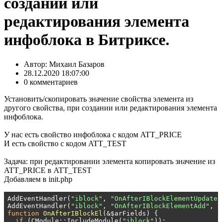
создании или
редактирования элемента
инфоблока в Битриксе.
Автор:
Михаил Базаров
28.12.2020 18:07:00
0 комментариев
Установить/скопировать значение свойства элемента из
другого свойства, при создании или редактирования элемента
инфоблока.
У нас есть свойство инфоблока с кодом ATT_PRICE
И есть свойство с кодом ATT_TEST
Задача: при редактировании элемента копировать значение из
ATT_PRICE в ATT_TEST
Добавляем в init.php
AddEventHandler(
"iblock"
, 
"OnAfterIBlockElementUpdate"
AddEventHandler(
"iblock"
, 
"OnAfterIBlockElementAdd"
, 
"
function
OnAfterIBlockEl
(&$arFields)
{

if
 (CModule::IncludeModule(
"iblock"
)):
