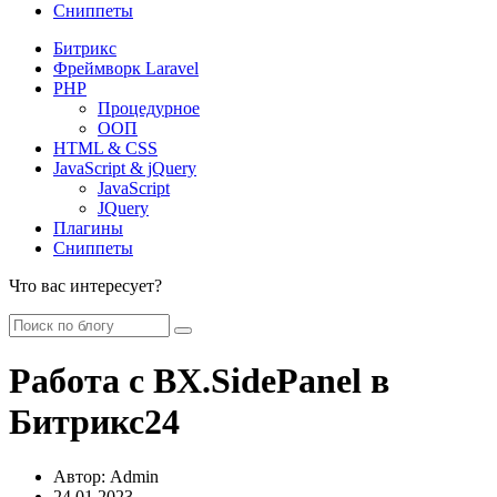
Сниппеты
Битрикс
Фреймворк Laravel
PHP
Процедурное
ООП
HTML & CSS
JavaScript & jQuery
JavaScript
JQuery
Плагины
Сниппеты
Что вас интересует?
Работа с BX.SidePanel в
Битрикс24
Автор:
Admin
24.01.2023