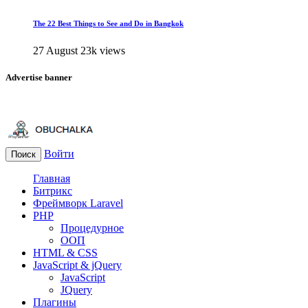
The 22 Best Things to See and Do in Bangkok
27 August
23k views
Advertise banner
Войти
Поиск
Главная
Битрикс
Фреймворк Laravel
PHP
Процедурное
ООП
HTML & CSS
JavaScript & jQuery
JavaScript
JQuery
Плагины