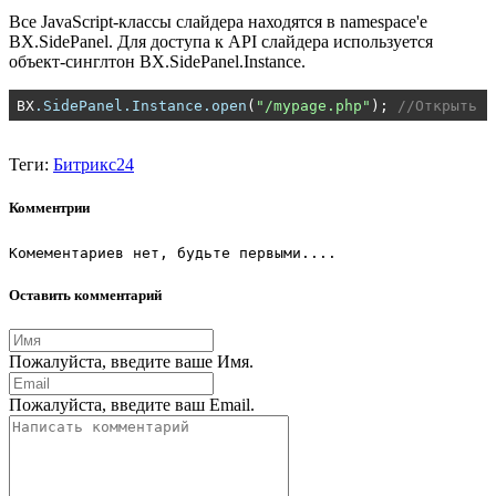
Все JavaScript-классы слайдера находятся в namespace'е
BX.SidePanel. Для доступа к API слайдера используется
объект-синглтон BX.SidePanel.Instance.
BX
.SidePanel
.Instance
.open
(
"/mypage.php"
); 
//Открыть в
Теги:
Битрикс24
Комментрии
Комементариев нет, будьте первыми....
Оставить комментарий
Пожалуйста, введите ваше Имя.
Пожалуйста, введите ваш Email.