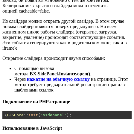
заново, он появится мгновенно с тем же контентом.
Кеширование закрытого слайдера можно отменить
опцией cacheable=false.
Из слайдера можно открыть другой слайдер. В этом случае
новым слайдер появится поверх предыдущего. На всем
жизненном цикле работы слайдера (открытие, загрузка,
закрытие, удаление) происходят соответствующие события.
Эти события генерируются как в родительском окне, так и в
iframe'е.
Открытие слайдера происходит двумя способами:
С помощью вызова
метода
BX.SidePanel.Instance.open()
.
Через
нажатие на обычную ссылку
на странице. Этот
метод требует предварительной регистрации правил с
шаблонами ссылок
Подключение на PHP-странице
\
CJSCore
::
init
(
"sidepanel"
);
Использование в JavaScript