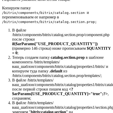
Копируем папку
и
/bitrix/components/bitrix/catalog.section
переименовываем ее например в
/bitrix/components/bitrix/catalog.section.prop;
В файле
/bitrix/components/bitrix/catalog.section.prop/component.php
после строки
if($arParams["USE_PRODUCT_QUANTITY"])
(примерно 146 строка) ниже прописываем
$QUANTITY
= 0
;
Теперь создаем папку
catalog.section.prop
в шаблоне
компонента
/bitrix/templates/
ваш_шаблон/components/bitrix/catalog/properties1/bitrix/
и
копируем туда папку
.default
из
/bitrix/components/bitrix/catalog.section.prop/templates/
;
В файле
/bitrix/templates/
ваш_шаблон/components/bitrix/catalog/properties1/bitrix/catalo
после первой строки пишем код
<?
$arParams[USE_PRODUCT_QUANTITY]="true";?>
,
сохраняем;
В файле
/bitrix/templates/
ваш_шаблон/components/bitrix/catalog/properties1/section.ph
заменяем "
bitrix:catalog.section
" на