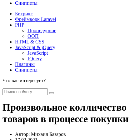
Сниппеты
Битрикс
Фреймворк Laravel
PHP
Процедурное
ООП
HTML & CSS
JavaScript & jQuery
JavaScript
JQuery
Плагины
Сниппеты
Что вас интересует?
Произвольное колличество
товаров в процессе покупки
Автор:
Михаил Базаров
17.02.2021