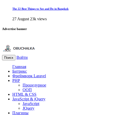
The 22 Best Things to See and Do in Bangkok
27 August
23k views
Advertise banner
Войти
Поиск
Главная
Битрикс
Фреймворк Laravel
PHP
Процедурное
ООП
HTML & CSS
JavaScript & jQuery
JavaScript
JQuery
Плагины