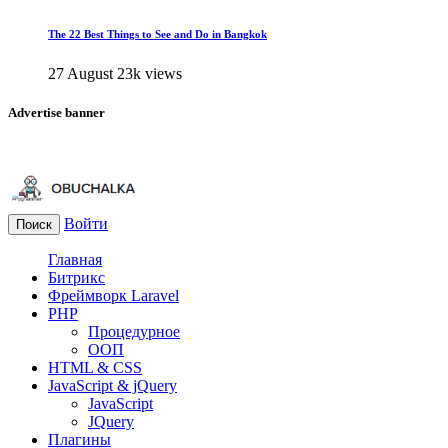
The 22 Best Things to See and Do in Bangkok
27 August
23k views
Advertise banner
Войти
Поиск
Главная
Битрикс
Фреймворк Laravel
PHP
Процедурное
ООП
HTML & CSS
JavaScript & jQuery
JavaScript
JQuery
Плагины