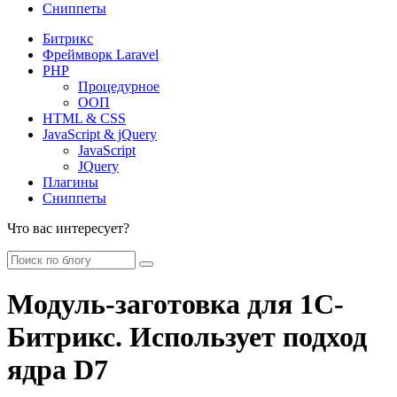
Сниппеты
Битрикс
Фреймворк Laravel
PHP
Процедурное
ООП
HTML & CSS
JavaScript & jQuery
JavaScript
JQuery
Плагины
Сниппеты
Что вас интересует?
Модуль-заготовка для 1С-
Битрикс. Использует подход
ядра D7